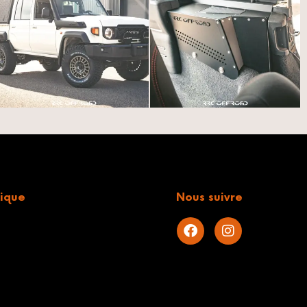
ique
Nous suivre
s