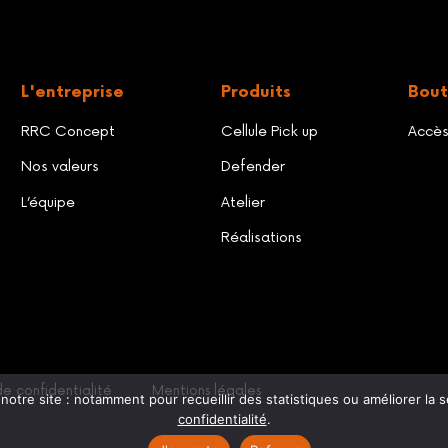
L'entreprise
Produits
Bout
RRC Concept
Cellule Pick up
Accè
Nos valeurs
Defender
L’équipe
Atelier
Réalisations
de confidentialité
Mentions légales
otre site : notamment pour recueillir des statistiques ou améliorer la s
confidentialité
.