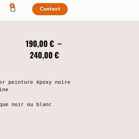
0
Contact
190,00
€
–
240,00
€
er peinture époxy noire 
ine
que noir ou blanc 