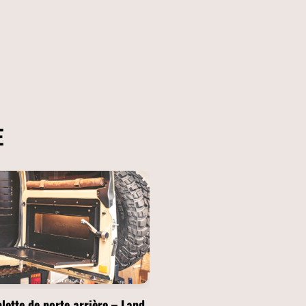
E
lette de porte arrière – Land