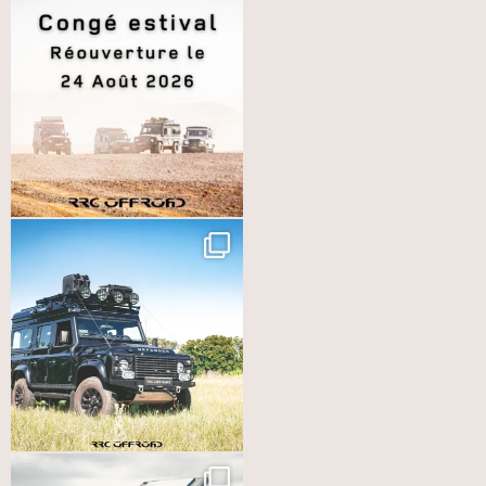
AVIS SUR “MEUBLE D’ANGLE”
Votre adresse e-mail ne sera pas publiée.
Les champs
obligatoires sont indiqués avec
*
Votre note
*
Votre avis
*
Nom
*
E-mail
*