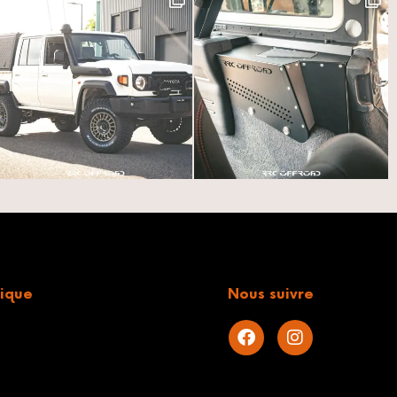
ique
Nous suivre
s